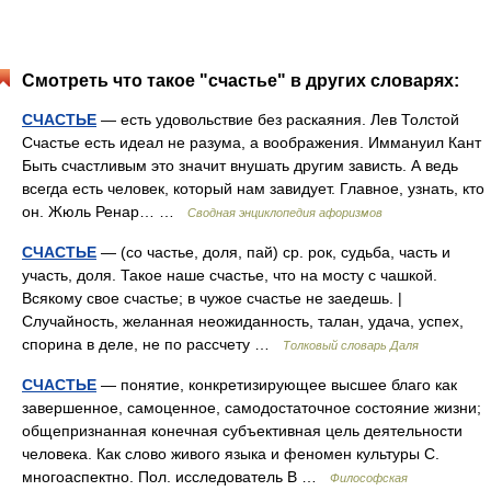
Смотреть что такое "счастье" в других словарях:
СЧАСТЬЕ
— есть удовольствие без раскаяния. Лев Толстой
Счастье есть идеал не разума, а воображения. Иммануил Кант
Быть счастливым это значит внушать другим зависть. А ведь
всегда есть человек, который нам завидует. Главное, узнать, кто
он. Жюль Ренар… …
Сводная энциклопедия афоризмов
СЧАСТЬЕ
— (со частье, доля, пай) ср. рок, судьба, часть и
участь, доля. Такое наше счастье, что на мосту с чашкой.
Всякому свое счастье; в чужое счастье не заедешь. |
Случайность, желанная неожиданность, талан, удача, успех,
спорина в деле, не по рассчету …
Толковый словарь Даля
СЧАСТЬЕ
— понятие, конкретизирующее высшее благо как
завершенное, самоценное, самодостаточное состояние жизни;
общепризнанная конечная субъективная цель деятельности
человека. Как слово живого языка и феномен культуры С.
многоаспектно. Пол. исследователь В …
Философская