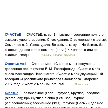
СЧАСТЬЕ
— СЧАСТЬЕ, я, ср. 1. Чувство и состояние полного,
высшего удовлетворения. С. созидания. Стремление к счастью.
Семейное с. 2. Успех, удача. Во всём с. кому н. Не бывать бы
счастью, да несчастье помогло (посл.). • К счастью или по
счастью, вводн.… …
Толковый словарь Ожегова
Счастье моё
— Счастье моё: «Счастье моё» популярная
довоенная песня (танго) Е. М. Розенфельда «Счастье моё»
пьеса Александра Червинского «Счастье моё» двухсерийный
телефильм российского режиссёра Станислава Титаренко
2007 года «Счастье моё» кинофильм… …
Википедия
счастье
— безоблачное (Голен. Кутузов, Круглов); бледное
(Фофанов); брызнувшее в лицо (Ремизов); бурное
(А.Яблоновский); всесильное (Фет); голубое (Белый); дерзкое