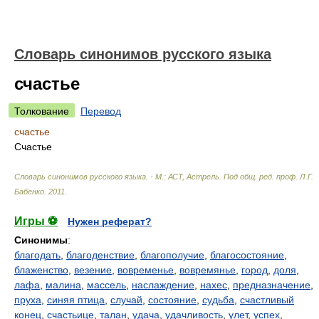
Словарь синонимов русского языка
счастье
Толкование
Перевод
счастье
Счастье
Словарь синонимов русского языка. - М.: АСТ, Астрель
.
Под общ. ред. проф. Л.Г.
Бабенко
.
2011
.
Игры ⚽
Нужен реферат?
Синонимы
:
благодать
,
благоденствие
,
благополучие
,
благосостояние
,
блаженство
,
везение
,
вовременье
,
вовремянье
,
город
,
доля
,
лафа
,
малина
,
массель
,
наслаждение
,
нахес
,
предназначение
,
пруха
,
синяя птица
,
случай
,
состояние
,
судьба
,
счастливый
конец
,
счастьице
,
талан
,
удача
,
удачливость
,
улет
,
успех
,