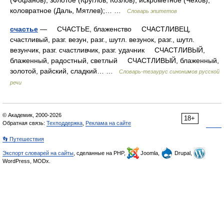
(Фофанов); золотое (Круглов, Козлов); искрометное (Чехов);
коловратное (Даль, Мятлев);… …
Словарь эпитетов
счастье
— СЧАСТЬЕ, блаженство СЧАСТЛИВЕЦ,
счастливый, разг. везун, разг., шутл. везунок, разг., шутл.
везунчик, разг. счастливчик, разг. удачник СЧАСТЛИВЫЙ,
блаженный, радостный, светлый СЧАСТЛИВЫЙ, блаженный,
золотой, райский, сладкий… …
Словарь-тезаурус синонимов русской
речи
© Академик, 2000-2026
18+
Обратная связь:
Техподдержка
,
Реклама на сайте
👣 Путешествия
Экспорт словарей на сайты
, сделанные на PHP,
Joomla,
Drupal,
WordPress, MODx.