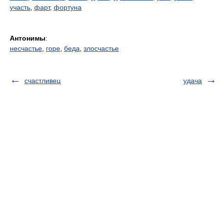
участь
,
фарт
,
фортуна
Антонимы
:
несчастье
,
горе
,
беда
,
злосчастье
счастливец
удача